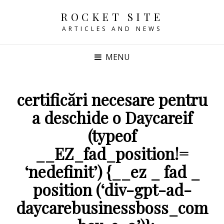
ROCKET SITE
ARTICLES AND NEWS
MENU
certificări necesare pentru
a deschide o Daycareif
(typeof
__EZ_fad_position!=
‘nedefinit’) {__ez _ fad _
position (‘div-gpt-ad-
daycarebusinessboss_com