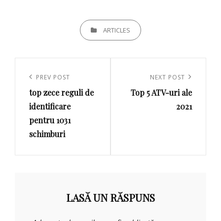
CATEGORIES
ARTICLES
Navigare
în
Previous
PREV POST
Next
NEXT POST
articole
top zece reguli de
Top 5 ATV-uri ale
Post
Post
identificare
2021
pentru 1031
schimburi
LASĂ UN RĂSPUNS