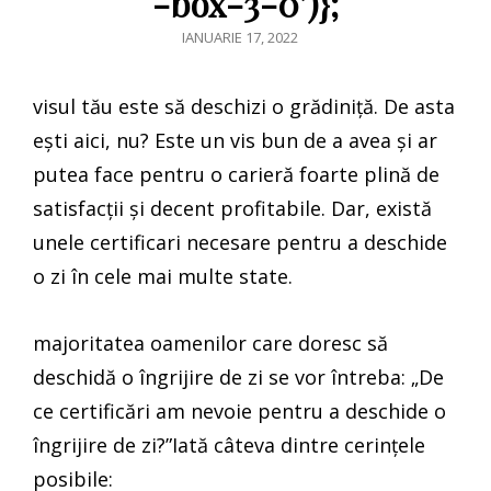
-box-3-0’)};
POSTED
IANUARIE 17, 2022
ON
visul tău este să deschizi o grădiniță. De asta
ești aici, nu? Este un vis bun de a avea și ar
putea face pentru o carieră foarte plină de
satisfacții și decent profitabile. Dar, există
unele certificari necesare pentru a deschide
o zi în cele mai multe state.
majoritatea oamenilor care doresc să
deschidă o îngrijire de zi se vor întreba: „De
ce certificări am nevoie pentru a deschide o
îngrijire de zi?”Iată câteva dintre cerințele
posibile: