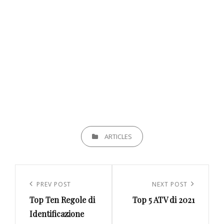
CATEGORIES
ARTICLES
Navigazione
articoli
Previous
PREV POST
Next
NEXT POST
Top Ten Regole di
Top 5 ATV di 2021
Post
Post
Identificazione