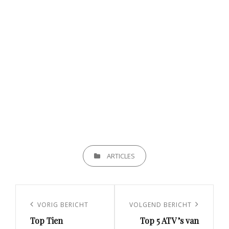
CATEGORIEËN
ARTICLES
Berichtnavigatie
Vorig
VORIG BERICHT
Volgend
VOLGEND BERICHT
Top Tien
Top 5 ATV ’s van
bericht
bericht