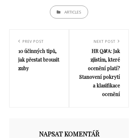
CATEGORIES
ARTICLES
Navigace
pro
Previous
PREV POST
Next
NEXT POST
příspěvek
10 účinných tipů,
HR Q&A: Jak
Post
Post
jak přestat brousit
zjistím, které
zuby
ocenění platí?
Stanovení pokrytí
a klasifikace
ocenění
NAPSAT KOMENTÁŘ