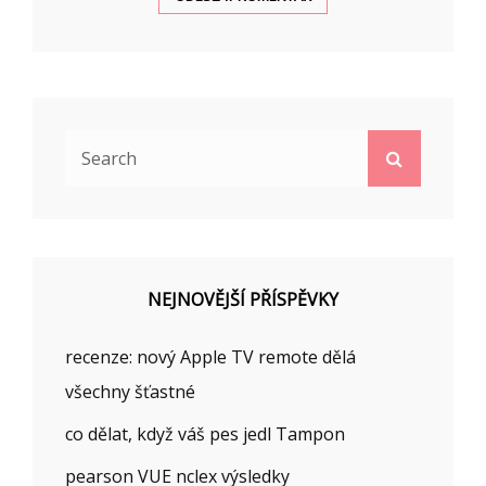
Search
Search
for:
NEJNOVĚJŠÍ PŘÍSPĚVKY
recenze: nový Apple TV remote dělá
všechny šťastné
co dělat, když váš pes jedl Tampon
pearson VUE nclex výsledky