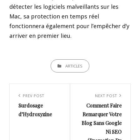
détecter les logiciels malveillants sur les
Mac, sa protection en temps réel
fonctionnera également pour l’empêcher d’y
arriver en premier lieu.
CATEGORIES
ARTICLES
Navigation
de
Previous
PREV POST
Next
NEXT POST
l’article
Surdosage
Comment Faire
Post
Post
d’Hydroxyzine
Remarquer Votre
Blog Sans Google
Ni SEO