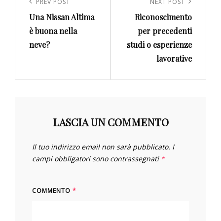
articoli
Previous
PREV POST
Next
NEXT POST
Una Nissan Altima
Riconoscimento
Post
Post
è buona nella
per precedenti
neve?
studi o esperienze
lavorative
LASCIA UN COMMENTO
Il tuo indirizzo email non sarà pubblicato.
I
campi obbligatori sono contrassegnati
*
COMMENTO
*