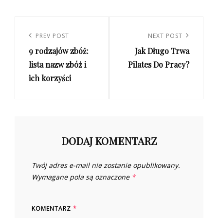
Nawigacja
wpisu
Previous
PREV POST
Next
NEXT POST
9 rodzajów zbóż:
Jak Długo Trwa
Post
Post
lista nazw zbóż i
Pilates Do Pracy?
ich korzyści
DODAJ KOMENTARZ
Twój adres e-mail nie zostanie opublikowany.
Wymagane pola są oznaczone
*
KOMENTARZ
*