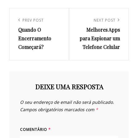
Navegação
de
Previous
PREV POST
Next
NEXT POST
artigos
Quando O
Melhores Apps
Post
Post
Encerramento
para Espionar um
Começará?
Telefone Celular
DEIXE UMA RESPOSTA
O seu endereço de email não será publicado.
Campos obrigatórios marcados com
*
COMENTÁRIO
*