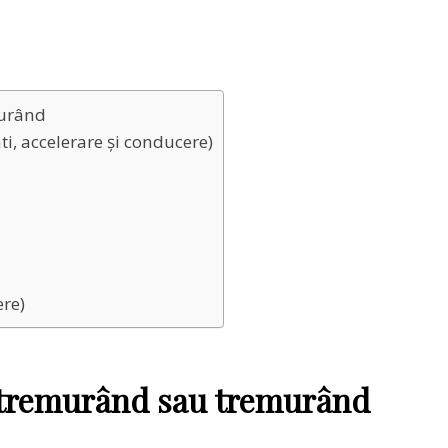
murând
i, accelerare și conducere)
ere)
i tremurând sau tremurând