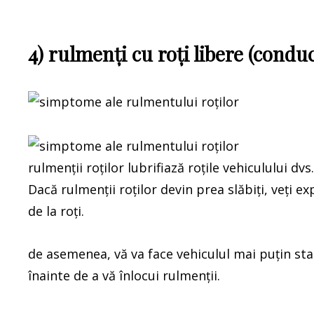
4) rulmenți cu roți libere (condu
rulmenții roților lubrifiază roțile vehiculului d
Dacă rulmenții roților devin prea slăbiți, veți
de la roți.
de asemenea, vă va face vehiculul mai puțin stab
înainte de a vă înlocui rulmenții.