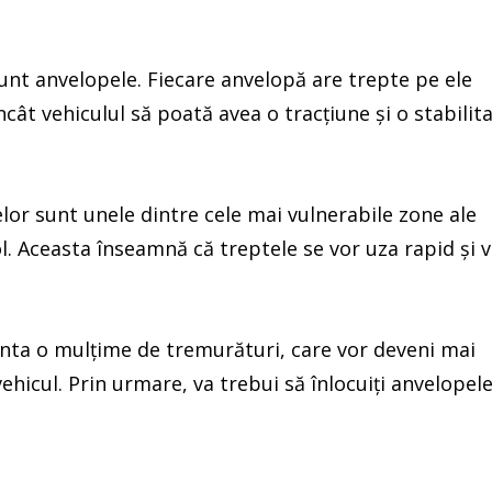
 sunt anvelopele. Fiecare anvelopă are trepte pe ele
ncât vehiculul să poată avea o tracțiune și o stabilit
elor sunt unele dintre cele mai vulnerabile zone ale
l. Aceasta înseamnă că treptele se vor uza rapid și 
enta o mulțime de tremurături, care vor deveni mai
hicul. Prin urmare, va trebui să înlocuiți anvelopel