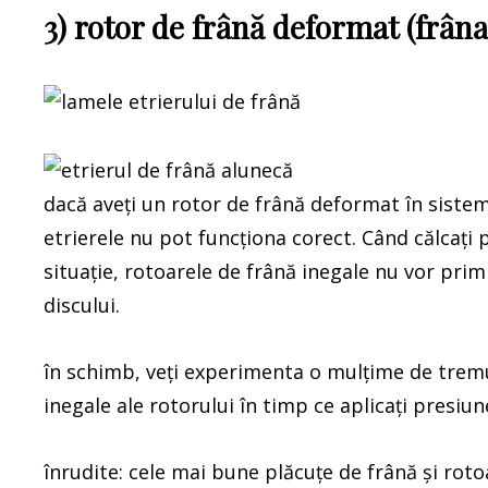
3) rotor de frână deformat (frân
dacă aveți un rotor de frână deformat în sistem
etrierele nu pot funcționa corect. Când călcați 
situație, rotoarele de frână inegale nu vor pri
discului.
în schimb, veți experimenta o mulțime de tremu
inegale ale rotorului în timp ce aplicați presiu
înrudite: cele mai bune plăcuțe de frână și roto