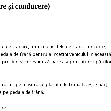
are și conducere)
ul de frânare, atunci plăcuțele de frână, precum și
pedala de frână pentru a încetini vehiculul în această
mi presiunea corespunzătoare asupra tuturor părțilo
rături pe măsură ce plăcuța de frână lovește părți
ne pe pedala de frână.
are