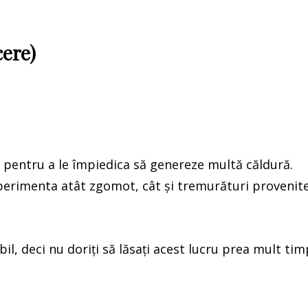
cere)
vs. pentru a le împiedica să genereze multă căldură.
 experimenta atât zgomot, cât și tremurături provenit
il, deci nu doriți să lăsați acest lucru prea mult tim