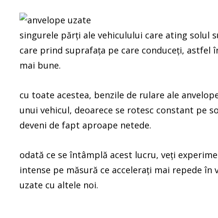
singurele părți ale vehiculului care ating solul
care prind suprafața pe care conduceți, astfel î
mai bune.
cu toate acestea, benzile de rulare ale anvelop
unui vehicul, deoarece se rotesc constant pe so
deveni de fapt aproape netede.
odată ce se întâmplă acest lucru, veți experim
intense pe măsură ce accelerați mai repede în ve
uzate cu altele noi.