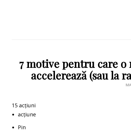
7 motive pentru care o 
accelerează (sau la r
PO
MA
O
15 acțiuni
acțiune
Pin