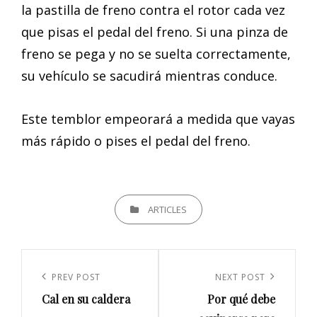
la pastilla de freno contra el rotor cada vez
que pisas el pedal del freno. Si una pinza de
freno se pega y no se suelta correctamente,
su vehículo se sacudirá mientras conduce.
Este temblor empeorará a medida que vayas
más rápido o pises el pedal del freno.
CATEGORIES
ARTICLES
Navegación
de
Previous
PREV POST
Next
NEXT POST
entradas
Cal en su caldera
Por qué debe
Post
Post