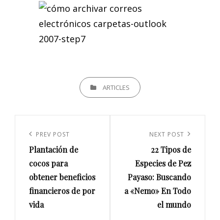
CATEGORIES
ARTICLES
Navegación
de
Previous
PREV POST
Next
NEXT POST
entradas
Plantación de
22 Tipos de
Post
Post
cocos para
Especies de Pez
obtener beneficios
Payaso: Buscando
financieros de por
a «Nemo» En Todo
vida
el mundo