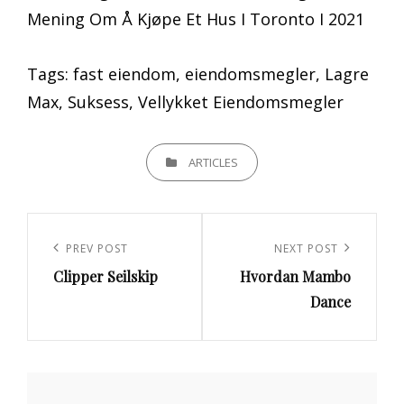
Mening Om Å Kjøpe Et Hus I Toronto I 2021
Tags: fast eiendom, eiendomsmegler, Lagre
Max, Suksess, Vellykket Eiendomsmegler
CATEGORIES
ARTICLES
Innleggsnavigasjon
Previous
PREV POST
Next
NEXT POST
Clipper Seilskip
Hvordan Mambo
Post
Post
Dance