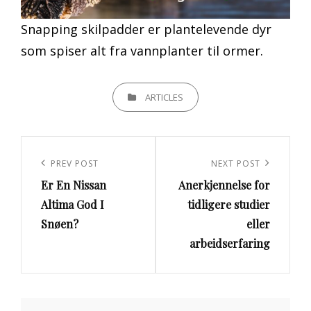
Snapping skilpadder er plantelevende dyr
som spiser alt fra vannplanter til ormer.
CATEGORIES
ARTICLES
Innleggsnavigasjon
Previous
PREV POST
Next
NEXT POST
Er En Nissan
Anerkjennelse for
Post
Post
Altima God I
tidligere studier
Snøen?
eller
arbeidserfaring