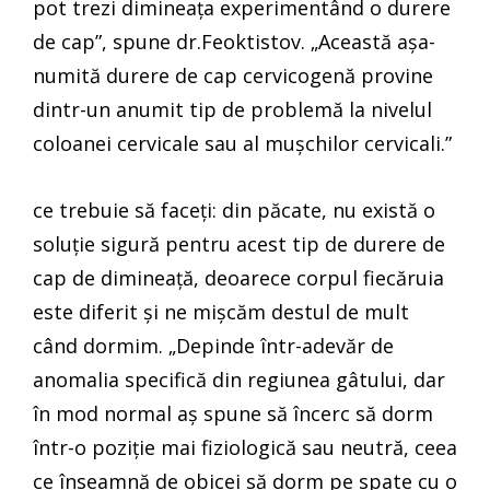
pot trezi dimineața experimentând o durere
de cap”, spune dr.Feoktistov. „Această așa-
numită durere de cap cervicogenă provine
dintr-un anumit tip de problemă la nivelul
coloanei cervicale sau al mușchilor cervicali.”
ce trebuie să faceți: din păcate, nu există o
soluție sigură pentru acest tip de durere de
cap de dimineață, deoarece corpul fiecăruia
este diferit și ne mișcăm destul de mult
când dormim. „Depinde într-adevăr de
anomalia specifică din regiunea gâtului, dar
în mod normal aș spune să încerc să dorm
într-o poziție mai fiziologică sau neutră, ceea
ce înseamnă de obicei să dorm pe spate cu o