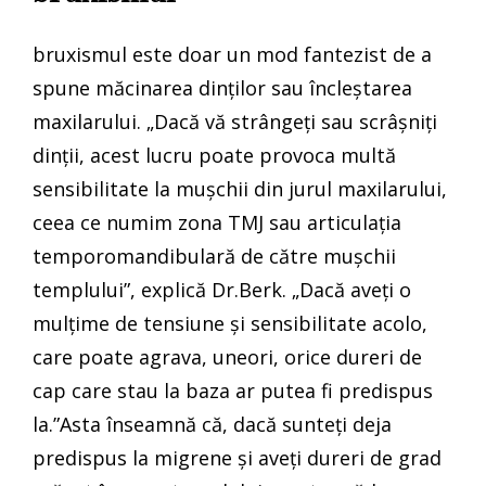
bruxismul este doar un mod fantezist de a
spune măcinarea dinților sau încleștarea
maxilarului. „Dacă vă strângeți sau scrâșniți
dinții, acest lucru poate provoca multă
sensibilitate la mușchii din jurul maxilarului,
ceea ce numim zona TMJ sau articulația
temporomandibulară de către mușchii
templului”, explică Dr.Berk. „Dacă aveți o
mulțime de tensiune și sensibilitate acolo,
care poate agrava, uneori, orice dureri de
cap care stau la baza ar putea fi predispus
la.”Asta înseamnă că, dacă sunteți deja
predispus la migrene și aveți dureri de grad