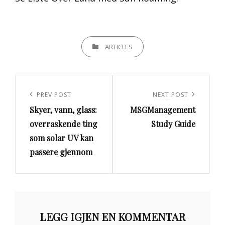
CATEGORIES
ARTICLES
Innleggsnavigasjon
Previous
PREV POST
Next
NEXT POST
Skyer, vann, glass:
MSGManagement
Post
Post
overraskende ting
Study Guide
som solar UV kan
passere gjennom
LEGG IGJEN EN KOMMENTAR