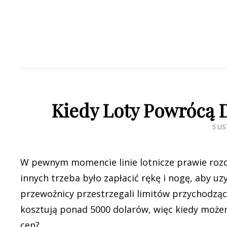
Kiedy Loty Powrócą 
POS
5 LI
ON
W pewnym momencie linie lotnicze prawie rozd
innych trzeba było zapłacić rękę i nogę, aby u
przewoźnicy przestrzegali limitów przychodzący
kosztują ponad 5000 dolarów, więc kiedy może
cen?