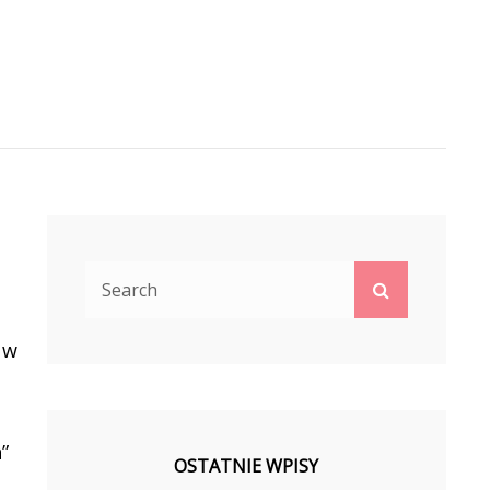
Search
Search
for:
 w
”
OSTATNIE WPISY