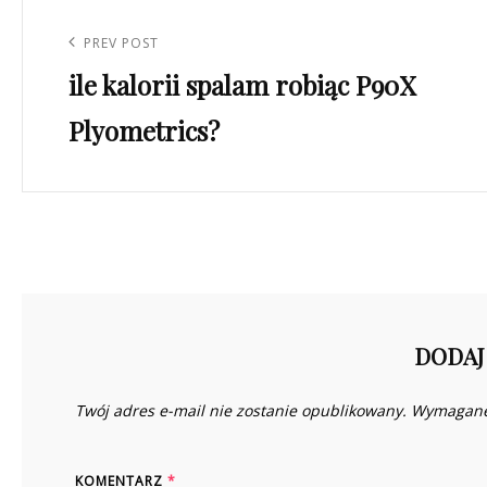
Nawigacja
wpisu
Previous
PREV POST
ile kalorii spalam robiąc P90X
Post
Plyometrics?
DODAJ
Twój adres e-mail nie zostanie opublikowany.
Wymagane
KOMENTARZ
*