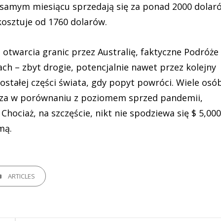
samym miesiącu sprzedają się za ponad 2000 dolar
kosztuje od 1760 dolarów.
twarcia granic przez Australię, faktyczne Podróże
ch – zbyt drogie, potencjalnie nawet przez kolejny
ozostałej części świata, gdy popyt powróci. Wiele osó
sza w porównaniu z poziomem sprzed pandemii,
hociaż, na szczęście, nikt nie spodziewa się $ 5,000
mą.
GORIES
ARTICLES