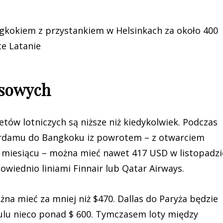
ngkokiem z przystankiem w Helsinkach za około 400
te Latanie
nsowych
etów lotniczych są niższe niż kiedykolwiek. Podczas
terdamu do Bangkoku iz powrotem – z otwarciem
m miesiącu – można mieć nawet 417 USD w listopadzi
iednio liniami Finnair lub Qatar Airways.
a mieć za mniej niż $470. Dallas do Paryża będzie
ulu nieco ponad $ 600. Tymczasem loty między