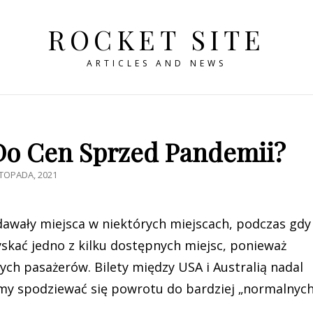
ROCKET SITE
ARTICLES AND NEWS
Do Cen Sprzed Pandemii?
TED
STOPADA, 2021
awały miejsca w niektórych miejscach, podczas gdy
zyskać jedno z kilku dostępnych miejsc, ponieważ
ch pasażerów. Bilety między USA i Australią nadal
my spodziewać się powrotu do bardziej „normalnych