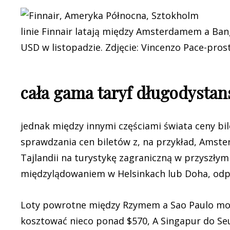
linie Finnair latają między Amsterdamem a Ba
USD w listopadzie. Zdjęcie: Vincenzo Pace-pros
cała gama taryf długodysta
jednak między innymi częściami świata ceny bil
sprawdzania cen biletów z, na przykład, Ams
Tajlandii na turystykę zagraniczną w przyszły
międzylądowaniem w Helsinkach lub Doha, odpow
Loty powrotne między Rzymem a Sao Paulo możn
kosztować nieco ponad $570, A Singapur do Se