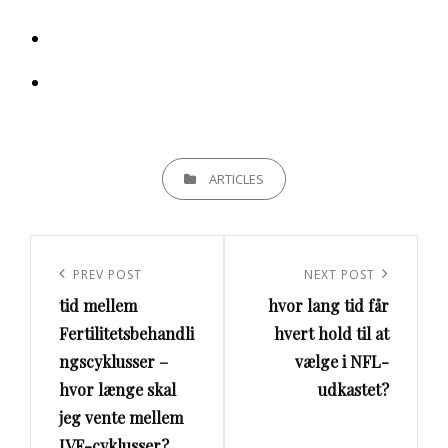
CATEGORIES
ARTICLES
Indlægsnavigation
Previous
PREV POST
Next
NEXT POST
tid mellem
hvor lang tid får
Post
Post
Fertilitetsbehandli
hvert hold til at
ngscyklusser –
vælge i NFL-
hvor længe skal
udkastet?
jeg vente mellem
IVF-cyklusser?