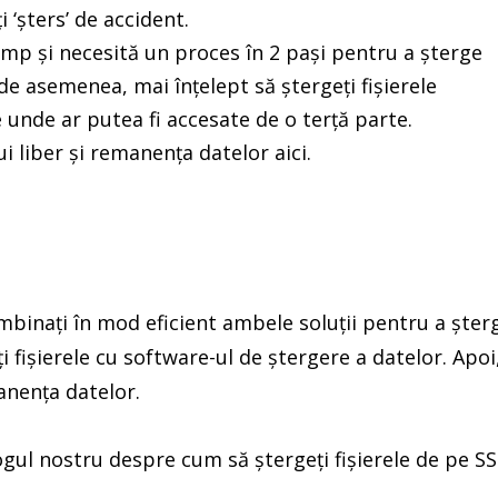
 ‘șters’ de accident.
mp și necesită un proces în 2 pași pentru a șterge
 de asemenea, mai înțelept să ștergeți fișierele
re unde ar putea fi accesate de o terță parte.
ui liber și remanența datelor aici.
ombinați în mod eficient ambele soluții pentru a șter
i fișierele cu software-ul de ștergere a datelor. Apoi
manența datelor.
ogul nostru despre cum să ștergeți fișierele de pe S