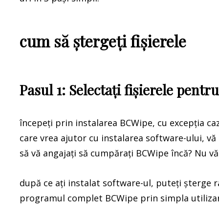
cum să ștergeți fișierele
Pasul 1: Selectați fișierele pentr
începeți prin instalarea BCWipe, cu excepția cazu
care vrea ajutor cu instalarea software-ului, v
să vă angajați să cumpărați BCWipe încă? Nu vă f
după ce ați instalat software-ul, puteți șterge r
programul complet BCWipe prin simpla utilizare