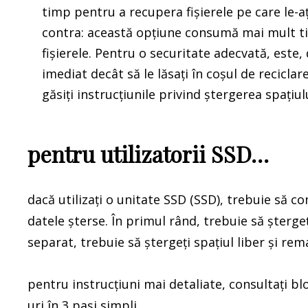
timp pentru a recupera fișierele pe care le-ați
contra: această opțiune consumă mai mult ti
fișierele. Pentru o securitate adecvată, este,
imediat decât să le lăsați în coșul de recicla
găsiți instrucțiunile privind ștergerea spațiul
pentru utilizatorii SSD…
dacă utilizați o unitate SSD (SSD), trebuie să c
datele șterse. În primul rând, trebuie să ștergeț
separat, trebuie să ștergeți spațiul liber și re
pentru instrucțiuni mai detaliate, consultați bl
uri în 3 pași simpli.