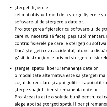
ștergeți fișierele
cel mai obișnuit mod de a șterge fișierele ște
software-ul de ștergere a datelor.
Pro: ștergerea fișierelor cu software-ul de șt
care nu necesită să faceți pași suplimentari. Do
contra: fișierele pe care le ștergeți cu softw
Dacă ștergeți ceva accidental, atunci a disp
găsiți instrucțiunile privind ștergerea fișierelo
ștergeți spațiul liber&remanența datelor
o modalitate alternativă este să ștergeți mai 
coșul de reciclare și apoi goliți – l-apoi util
șterge spațiul liber și remanența datelor.
Pro: Aceasta este o soluție bună pentru cei ca
alege apoi să ștergeți spațiul liber și rema