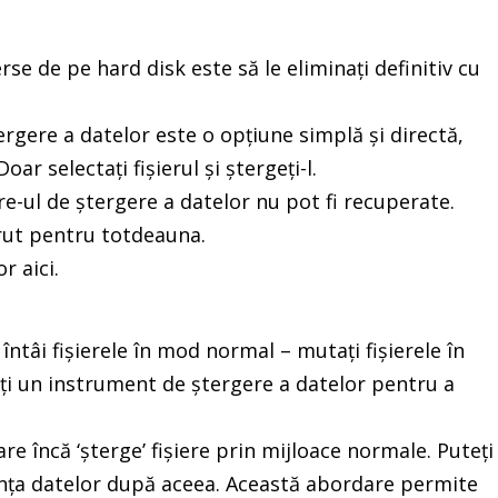
rse de pe hard disk este să le eliminați definitiv cu
ergere a datelor este o opțiune simplă și directă,
ar selectați fișierul și ștergeți-l.
are-ul de ștergere a datelor nu pot fi recuperate.
ărut pentru totdeauna.
r aici.
întâi fișierele în mod normal – mutați fișierele în
izați un instrument de ștergere a datelor pentru a
re încă ‘șterge’ fișiere prin mijloace normale. Puteți
nența datelor după aceea. Această abordare permite