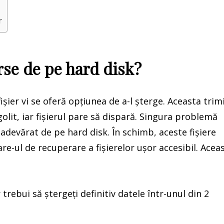
r
erse de pe hard disk?
fișier vi se oferă opțiunea de a-l șterge. Aceasta trim
 golit, iar fișierul pare să dispară. Singura problemă
u adevărat de pe hard disk. În schimb, aceste fișiere
e-ul de recuperare a fișierelor ușor accesibil. Acea
r trebui să ștergeți definitiv datele într-unul din 2