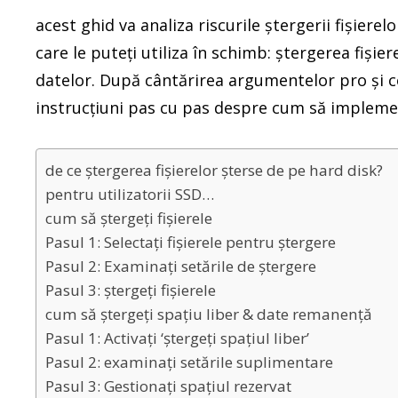
acest ghid va analiza riscurile ștergerii fișierel
care le puteți utiliza în schimb: ștergerea fișie
datelor. După cântărirea argumentelor pro și 
instrucțiuni pas cu pas despre cum să implement
de ce ștergerea fișierelor șterse de pe hard disk?
pentru utilizatorii SSD…
cum să ștergeți fișierele
Pasul 1: Selectați fișierele pentru ștergere
Pasul 2: Examinați setările de ștergere
Pasul 3: ștergeți fișierele
cum să ștergeți spațiu liber & date remanență
Pasul 1: Activați ‘ștergeți spațiul liber’
Pasul 2: examinați setările suplimentare
Pasul 3: Gestionați spațiul rezervat