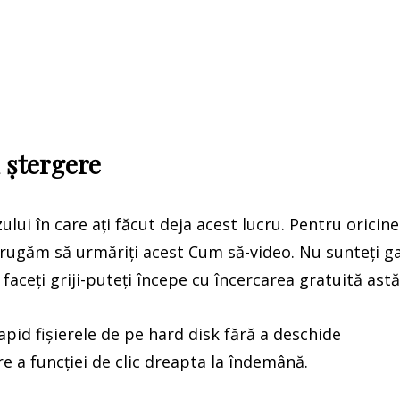
u ștergere
lui în care ați făcut deja acest lucru. Pentru oricine
ă rugăm să urmăriți acest Cum să-video. Nu sunteți g
aceți griji-puteți începe cu încercarea gratuită astă
apid fișierele de pe hard disk fără a deschide
 a funcției de clic dreapta la îndemână.