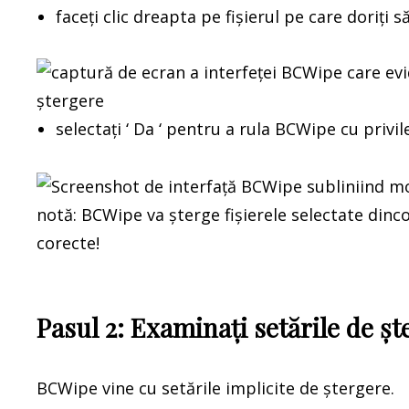
faceți clic dreapta pe fișierul pe care doriți să
selectați ‘ Da ‘ pentru a rula BCWipe cu privi
notă: BCWipe va șterge fișierele selectate dincolo
corecte!
Pasul 2: Examinați setările de șt
BCWipe vine cu setările implicite de ștergere.