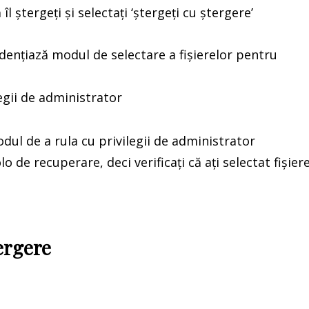
 îl ștergeți și selectați ‘ștergeți cu ștergere’
legii de administrator
 de recuperare, deci verificați că ați selectat fișier
ergere