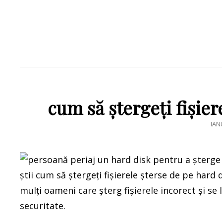
cum să ștergeți fișier
PO
IAN
ON
știi cum să ștergeți fișierele șterse de pe hard 
mulți oameni care șterg fișierele incorect și se la
securitate.