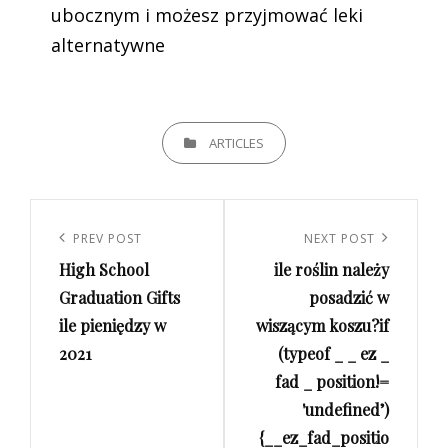
ubocznym i możesz przyjmować leki
alternatywne
CATEGORIES
ARTICLES
Nawigacja
wpisu
Previous
PREV POST
Next
NEXT POST
High School
ile roślin należy
Post
Post
Graduation Gifts
posadzić w
ile pieniędzy w
wiszącym koszu?if
2021
(typeof _ _ ez _
fad _ position!=
'undefined’)
{__ez_fad_positio