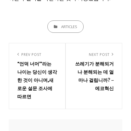
CATEGORIES
ARTICLES
글
내
Previous
PREV POST
Next
NEXT POST
비
“언덕 너머”라는
쓰레기가 분해되거
Post
Post
게
나이는 당신이 생각
나 분해되는 데 얼
한 것이 아니며,새
마나 걸립니까? –
이
로운 설문 조사에
에코혁신
션
따르면