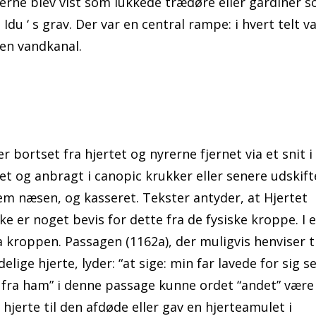
rne blev vist som lukkede trædøre eller gardiner 
 Idu ‘ s grav. Der var en central rampe: i hvert telt v
 en vandkanal.
 bortset fra hjertet og nyrerne fjernet via et snit i
et og anbragt i canopic krukker eller senere udskift
nem næsen, og kasseret. Tekster antyder, at Hjertet
e er noget bevis for dette fra de fysiske kroppe. I 
 kroppen. Passagen (1162a), der muligvis henviser ti
lige hjerte, lyder: “at sige: min far lavede for sig se
get fra ham” i denne passage kunne ordet “andet” være
hjerte til den afdøde eller gav en hjerteamulet i