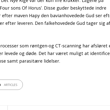
 Det Nye Rige var der kun fire krukker. Lågene på
Four sons Of Horus’. Disse guder beskyttede indre
r efter maven Hapy den bavianhovedede Gud ser eft
 efter leveren. Den falkehovedede Gud tager sig a
processer som røntgen-og CT-scanning har afsløret 
 levede og døde. Det har været muligt at identifice
ose samt parasitære lidelser.
GORIES
ARTICLES