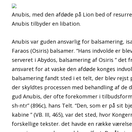
Anubis, med den afdøde på Lion bed of resurrect
Anubis tilbyder en libation.
Anubis var guden ansvarlig for balsamering, i
Faraos (Osiris) balsamer. “Hans indvolde er blev
serveret i Abydos, balsamering af Osiris ” det
ansvaret for at vaske den afdøde konges indvol
balsamering fandt sted i et telt, der blev rejs
der skyldtes processen med behandling af de dø
gud Anubis, der ofte forekommer i tilbudsform
sh-ntr” (896c), hans Telt. “Den, som er på sit 
kabine ” (VB. III, 465), var det sted, hvor Konge
forskellige tekster. det havde en række værelser