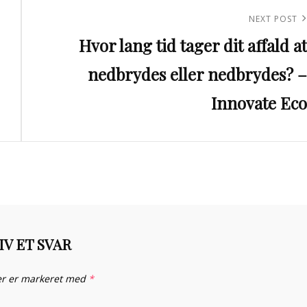
Next
NEXT POST
Hvor lang tid tager dit affald at
Post
nedbrydes eller nedbrydes? –
Innovate Eco
IV ET SVAR
er er markeret med
*