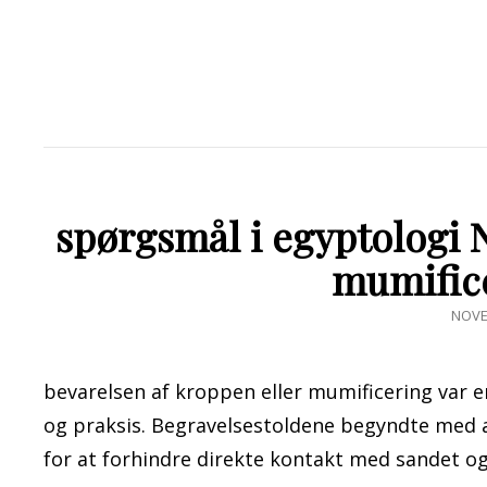
spørgsmål i egyptologi No
mumifice
POST
NOVE
ON
bevarelsen af kroppen eller mumificering var e
og praksis. Begravelsestoldene begyndte med a
for at forhindre direkte kontakt med sandet 