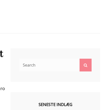
t
Search
Search
for:
tro
SENESTE INDLÆG