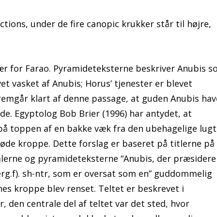
ions, under de fire canopic krukker står til højre,
sær for Farao. Pyramideteksterne beskriver Anubis 
et vasket af Anubis; Horus’ tjenester er blevet
 fremgår klart af denne passage, at guden Anubis ha
de. Egyptolog Bob Brier (1996) har antydet, at
t på toppen af en bakke væk fra den ubehagelige lugt
de kroppe. Dette forslag er baseret på titlerne på
lerne og pyramideteksterne “Anubis, der præsiderer
bjerg.f). sh-ntr, som er oversat som en” guddommelig
rnes kroppe blev renset. Teltet er beskrevet i
, den centrale del af teltet var det sted, hvor