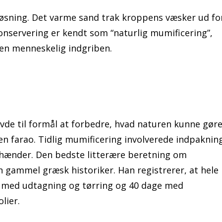
øsning. Det varme sand trak kroppens væsker ud fo
onservering er kendt som “naturlig mumificering”,
den menneskelig indgriben.
vde til formål at forbedre, hvad naturen kunne gør
 en farao. Tidlig mumificering involverede indpaknin
 hænder. Den bedste litterære beretning om
 gammel græsk historiker. Han registrerer, at hele
e med udtagning og tørring og 40 dage med
lier.