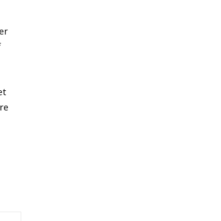
er
f
et
re