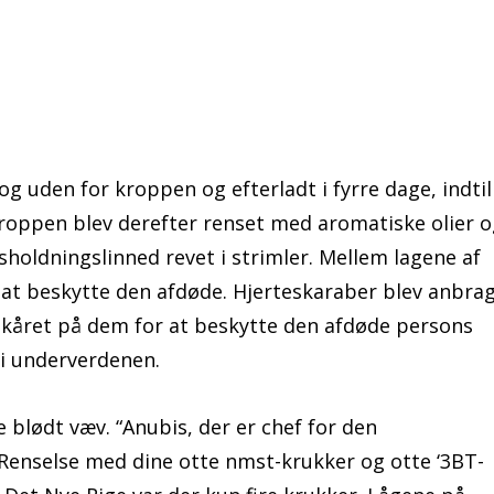
g uden for kroppen og efterladt i fyrre dage, indtil
Kroppen blev derefter renset med aromatiske olier 
holdningslinned revet i strimler. Mellem lagene af
at beskytte den afdøde. Hjerteskaraber blev anbrag
året på dem for at beskytte den afdøde persons
 i underverdenen.
 blødt væv. “Anubis, der er chef for den
 Renselse med dine otte nmst-krukker og otte ‘3BT-