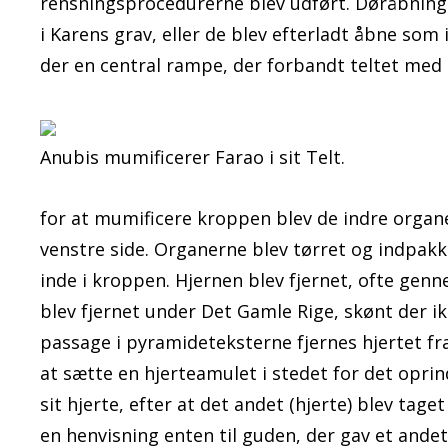
rensningsprocedurerne blev udført. Døråbninge
i Karens grav, eller de blev efterladt åbne som i
der en central rampe, der forbandt teltet med
Anubis mumificerer Farao i sit Telt.
for at mumificere kroppen blev de indre organer
venstre side. Organerne blev tørret og indpakk
inde i kroppen. Hjernen blev fjernet, ofte gen
blev fjernet under Det Gamle Rige, skønt der ikk
passage i pyramideteksterne fjernes hjertet fra
at sætte en hjerteamulet i stedet for det oprinde
sit hjerte, efter at det andet (hjerte) blev ta
en henvisning enten til guden, der gav et andet 