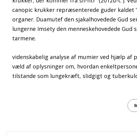
krukker, der kommer fra sh-ntr” (2012b-c ). Ved
canopic krukker repræsenterede guder kaldet ‘
organer. Duamutef den sjakalhovedede Gud se
lungerne Imsety den menneskehovedede Gud ser
tarmene.
videnskabelig analyse af mumier ved hjælp af 
væld af oplysninger om, hvordan enkeltpersoner
tilstande som lungekræft, slidgigt og tuberkul
CATE
Indlægsnavigation