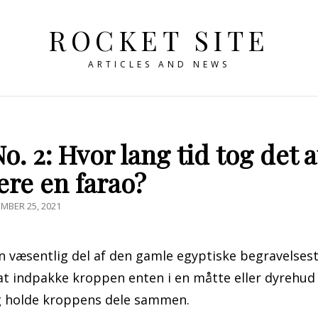
ROCKET SITE
ARTICLES AND NEWS
. 2: Hvor lang tid tog det a
re en farao?
ED
MBER 25, 2021
n væsentlig del af den gamle egyptiske begravelses
t indpakke kroppen enten i en måtte eller dyrehud
og holde kroppens dele sammen.